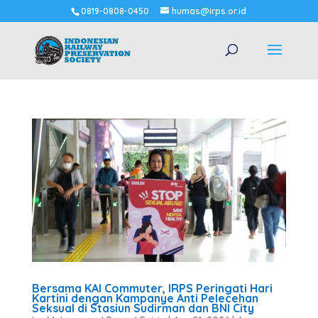
0819-0808-0450
humas@irps.or.id
Bersama KAI Commuter, IRPS Peringati Hari
Kartini dengan Kampanye Anti Pelecehan
Seksual di Stasiun Sudirman dan BNI City