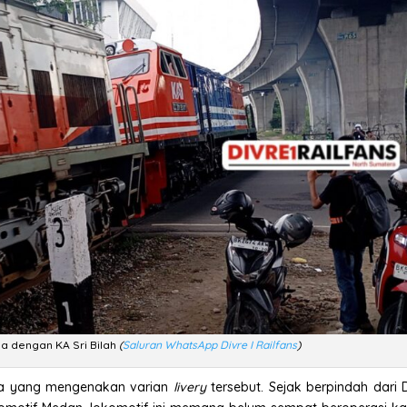
ba dengan KA Sri Bilah
(
Saluran WhatsApp Divre I Railfans
)
iga yang mengenakan varian
livery
tersebut. Sejak berpindah dari