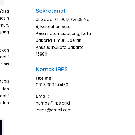
Berita
Sekretariat
 Yasa
asih
Jl. Sawo RT 001/RW 05 No.
mun,
8, Kelurahan Setu,
yang
Kecamatan Cipayung, Kota
Jakarta Timur, Daerah
Khusus Ibukota Jakarta
apkan
13880
motif
sinis
Kontak IRPS
Hotline:
1120R
0819-0808-0450
i dan
motif
Email:
sudah
humas@irps.or.id
idirps@gmail.com