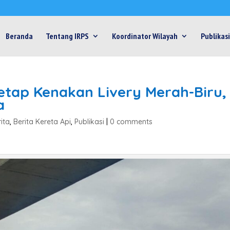
Beranda
Tentang IRPS
Koordinator Wilayah
Publikasi
etap Kenakan Livery Merah-Biru,
a
ita
,
Berita Kereta Api
,
Publikasi
|
0 comments