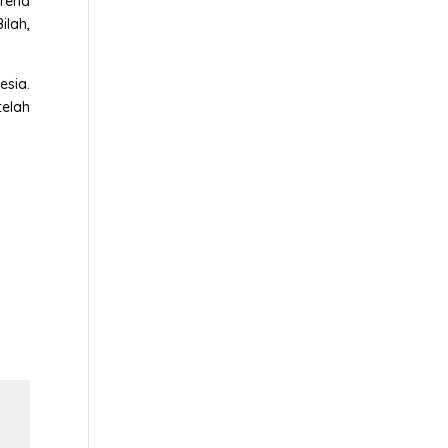
arena
ilah,
esia.
elah