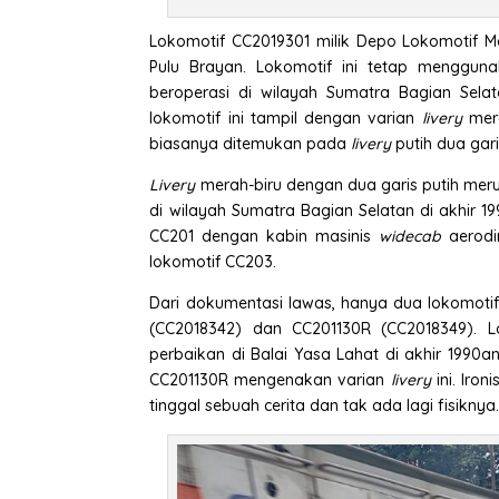
Lokomotif CC2019301 milik Depo Lokomotif Me
Pulu Brayan. Lokomotif ini tetap menggu
beroperasi di wilayah Sumatra Bagian Sela
lokomotif ini tampil dengan varian
livery
mera
biasanya ditemukan pada
livery
putih dua gari
Livery
merah-biru dengan dua garis putih meru
di wilayah Sumatra Bagian Selatan di akhir 
CC201 dengan kabin masinis
widecab
aerodi
lokomotif CC203.
Dari dokumentasi lawas, hanya dua lokomot
(CC2018342) dan CC201130R (CC2018349).
perbaikan di Balai Yasa Lahat di akhir 1990
CC201130R mengenakan varian
livery
ini. Iro
tinggal sebuah cerita dan tak ada lagi fisiknya