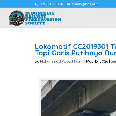
0819-0808-0450
humas@irps.or.id
Lokomotif CC2019301 T
Tapi Garis Putihnya Du
by
Muhammad Pascal Fajrin
|
May 15, 2026
|
Ber