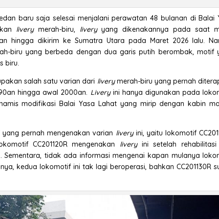
dan baru saja selesai menjalani perawatan 48 bulanan di Balai
nakan
livery
merah-biru,
livery
yang dikenakannya pada saat m
tan hingga dikirim ke Sumatra Utara pada Maret 2026 lalu. Na
h-biru yang berbeda dengan dua garis putih berombak, motif 
s biru.
pakan salah satu varian dari
livery
merah-biru yang pernah diter
1990an hingga awal 2000an.
Livery
ini hanya digunakan pada loko
namis modifikasi Balai Yasa Lahat yang mirip dengan kabin ma
if yang pernah mengenakan varian
livery
ini, yaitu lokomotif CC20
 Lokomotif CC201120R mengenakan
livery
ini setelah rehabilitas
an. Sementara, tidak ada informasi mengenai kapan mulanya loko
nisnya, kedua lokomotif ini tak lagi beroperasi, bahkan CC201130R 
.