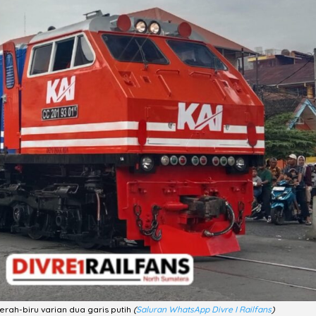
rah-biru varian dua garis putih
(
Saluran WhatsApp Divre I Railfans
)