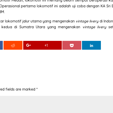
omotif Medan, lokomotif ini memang belum sempat beroperasi k
perasional pertama lokomotif ini adalah uji coba dengan KA Sri B
BM.
ar lokomotif jalur utama yang mengenakan
vintage livery
di Indon
201 kedua di Sumatra Utara yang mengenakan
vintage livery
set
0
+1
red fields are marked
*