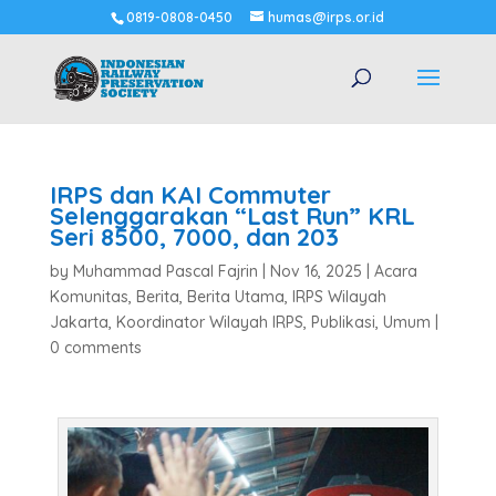
0819-0808-0450
humas@irps.or.id
IRPS dan KAI Commuter
Selenggarakan “Last Run” KRL
Seri 8500, 7000, dan 203
by
Muhammad Pascal Fajrin
|
Nov 16, 2025
|
Acara
Komunitas
,
Berita
,
Berita Utama
,
IRPS Wilayah
Jakarta
,
Koordinator Wilayah IRPS
,
Publikasi
,
Umum
|
0 comments