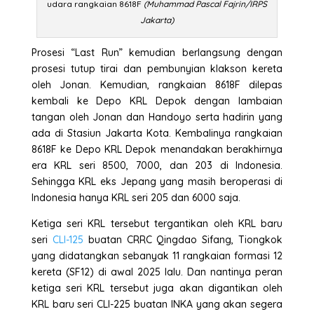
udara rangkaian 8618F
(Muhammad Pascal Fajrin/IRPS
Jakarta)
Prosesi “Last Run” kemudian berlangsung dengan
prosesi tutup tirai dan pembunyian klakson kereta
oleh Jonan. Kemudian, rangkaian 8618F dilepas
kembali ke Depo KRL Depok dengan lambaian
tangan oleh Jonan dan Handoyo serta hadirin yang
ada di Stasiun Jakarta Kota. Kembalinya rangkaian
8618F ke Depo KRL Depok menandakan berakhirnya
era KRL seri 8500, 7000, dan 203 di Indonesia.
Sehingga KRL eks Jepang yang masih beroperasi di
Indonesia hanya KRL seri 205 dan 6000 saja.
Ketiga seri KRL tersebut tergantikan oleh KRL baru
seri
CLI-125
buatan CRRC Qingdao Sifang, Tiongkok
yang didatangkan sebanyak 11 rangkaian formasi 12
kereta (SF12) di awal 2025 lalu. Dan nantinya peran
ketiga seri KRL tersebut juga akan digantikan oleh
KRL baru seri CLI-225 buatan INKA yang akan segera