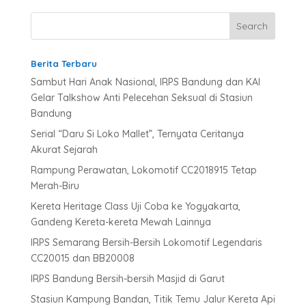
r
n
a
t
Berita Terbaru
i
v
Sambut Hari Anak Nasional, IRPS Bandung dan KAI
e
Gelar Talkshow Anti Pelecehan Seksual di Stasiun
:
Bandung
Serial “Daru Si Loko Mallet”, Ternyata Ceritanya
Akurat Sejarah
Rampung Perawatan, Lokomotif CC2018915 Tetap
Merah-Biru
Kereta Heritage Class Uji Coba ke Yogyakarta,
Gandeng Kereta-kereta Mewah Lainnya
IRPS Semarang Bersih-Bersih Lokomotif Legendaris
CC20015 dan BB20008
IRPS Bandung Bersih-bersih Masjid di Garut
Stasiun Kampung Bandan, Titik Temu Jalur Kereta Api