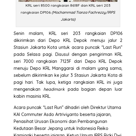
KRL seri 8500 rangkaian 8618F dan KRL seri 203
rangkaian DP106
(Mochammad Tianza Fachrezzy/IRPS
Jakarta)
Senin malam, KRL seri 203 rangkaian DP106
dikirimkan dari Depo KRL Depok menuju jalur 2
Stasiun Jakarta Kota untuk acara puncak “Last Run”
pada Selasa pagi. Disusul dengan pengiriman KRL
seri 7000 rangkaian 7123F dari Depo KRL Depok
menuju Depo KRL Manggarai di malam yang sama,
sebelum dikirimkan ke jalur 3 Stasiun Jakarta Kota di
pagi hari. Tak lupa, ketiga rangkaian KRL ini juga
mengenakan
headmark
pada bagian depan luar
kabin masinis KRL.
Acara puncak “Last Run” dihadiri oleh Direktur Utama
KAI Commuter Asdo Artriviyanto beserta jajaran,
Penasihat Urusan Ekonomi dan Pembangunan
Kedutaan Besar Jepang untuk Indonesia Reiko
Kamigaki beserta jajaran, Ketua Umum IRPS Ricki Dwi