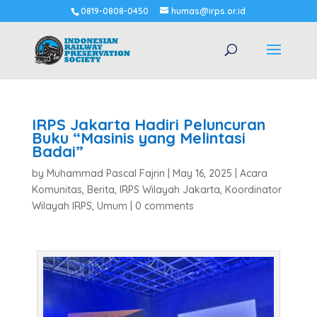
0819-0808-0450
humas@irps.or.id
IRPS Jakarta Hadiri Peluncuran
Buku “Masinis yang Melintasi
Badai”
by
Muhammad Pascal Fajrin
|
May 16, 2025
|
Acara
Komunitas
,
Berita
,
IRPS Wilayah Jakarta
,
Koordinator
Wilayah IRPS
,
Umum
|
0 comments