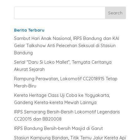
r
n
a
t
Berita Terbaru
i
v
Sambut Hari Anak Nasional, IRPS Bandung dan KAI
e
Gelar Talkshow Anti Pelecehan Seksual di Stasiun
:
Bandung
Serial “Daru Si Loko Mallet”, Ternyata Ceritanya
Akurat Sejarah
Rampung Perawatan, Lokomotif CC2018915 Tetap
Merah-Biru
Kereta Heritage Class Uji Coba ke Yogyakarta,
Gandeng Kereta-kereta Mewah Lainnya
IRPS Semarang Bersih-Bersih Lokomotif Legendaris
CC20015 dan BB20008
IRPS Bandung Bersih-bersih Masjid di Garut
Stasiun Kampung Bandan, Titik Temu Jalur Kereta Api