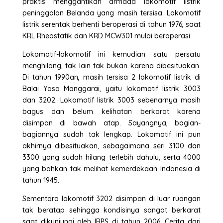
praktis menggantikan armada lokomotif listrik
peninggalan Belanda yang masih tersisa. Lokomotif
listrik serentak berhenti beroperasi di tahun 1976, saat
KRL Rheostatik dan KRD MCW301 mulai beroperasi.
Lokomotif-lokomotif ini kemudian satu persatu
menghilang, tak lain tak bukan karena dibesituakan.
Di tahun 1990an, masih tersisa 2 lokomotif listrik di
Balai Yasa Manggarai, yaitu lokomotif listrik 3003
dan 3202. Lokomotif listrik 3003 sebenarnya masih
bagus dan belum kelihatan berkarat karena
disimpan di bawah atap. Sayangnya, bagian-
bagiannya sudah tak lengkap. Lokomotif ini pun
akhirnya dibesituakan, sebagaimana seri 3100 dan
3300 yang sudah hilang terlebih dahulu, serta 4000
yang bahkan tak melihat kemerdekaan Indonesia di
tahun 1945.
Sementara lokomotif 3202 disimpan di luar ruangan
tak beratap sehingga kondisinya sangat berkarat
saat dikunjungi oleh IRPS di tahun 2006. Cerita dari