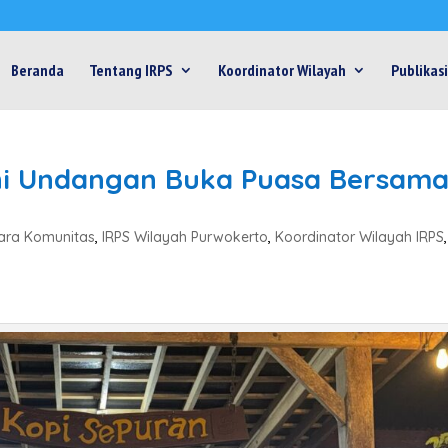
Beranda
Tentang IRPS
Koordinator Wilayah
Publikasi
hi Undangan Buka Puasa Bersam
o
ara Komunitas
,
IRPS Wilayah Purwokerto
,
Koordinator Wilayah IRPS
,