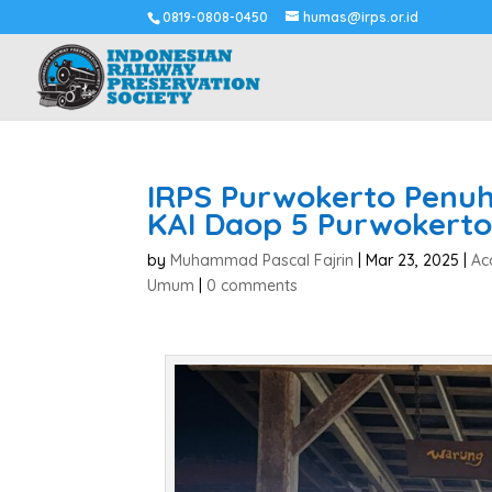
0819-0808-0450
humas@irps.or.id
IRPS Purwokerto Penu
KAI Daop 5 Purwokert
by
Muhammad Pascal Fajrin
|
Mar 23, 2025
|
Ac
Umum
|
0 comments