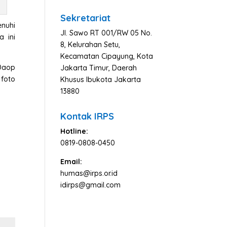
Berita
Sekretariat
nuhi
Jl. Sawo RT 001/RW 05 No.
 ini
8, Kelurahan Setu,
Kecamatan Cipayung, Kota
Daop
Jakarta Timur, Daerah
 foto
Khusus Ibukota Jakarta
13880
Kontak IRPS
Hotline:
0819-0808-0450
Email:
humas@irps.or.id
idirps@gmail.com