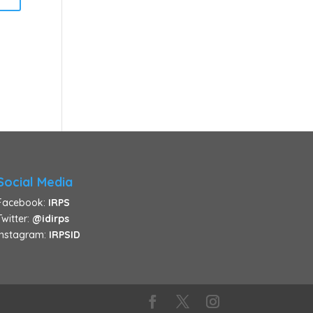
Social Media
Facebook:
IRPS
Twitter:
@idirps
Instagram:
IRPSID