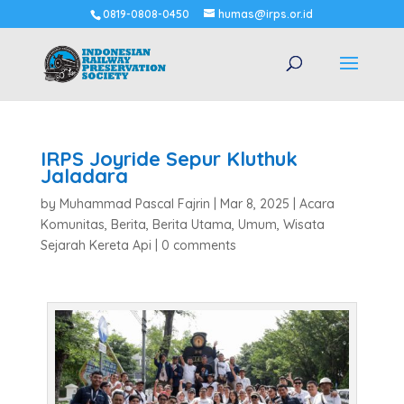
0819-0808-0450
humas@irps.or.id
IRPS Joyride Sepur Kluthuk
Jaladara
by
Muhammad Pascal Fajrin
|
Mar 8, 2025
|
Acara
Komunitas
,
Berita
,
Berita Utama
,
Umum
,
Wisata
Sejarah Kereta Api
|
0 comments