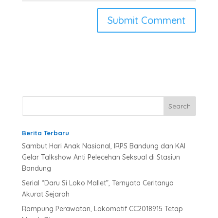
A
l
t
e
r
n
a
t
Berita Terbaru
i
v
Sambut Hari Anak Nasional, IRPS Bandung dan KAI
e
Gelar Talkshow Anti Pelecehan Seksual di Stasiun
:
Bandung
Serial “Daru Si Loko Mallet”, Ternyata Ceritanya
Akurat Sejarah
Rampung Perawatan, Lokomotif CC2018915 Tetap