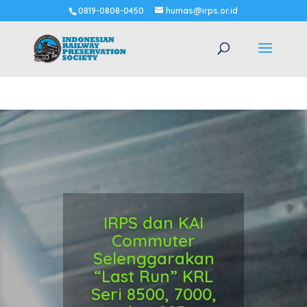
0819-0808-0450
humas@irps.or.id
IRPS dan KAI
Commuter
Selenggarakan
“Last Run” KRL
Seri 8500, 7000,