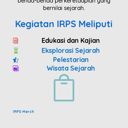
benda-benda perkeretaapian yang
bernilai sejarah.
Kegiatan IRPS Meliputi
Edukasi dan Kajian
i
Eksplorasi Sejarah

Pelestarian

Wisata Sejarah


IRPS Merch