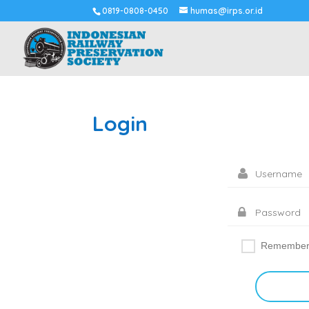
0819-0808-0450
humas@irps.or.id
Login
Remember